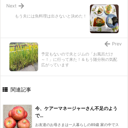
Next
もう夫には魚料理は出さないと決めた！
Prev
予定もないので夫とジムの「お風呂だけ
～！」に行って来た！＆もう随分秋の気配
広がっています
関連記事
今、ケアーマネージャーさん不足のよう
で…
お友達のお母さまは一人暮らしの89歳 家の中でス