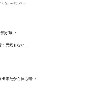
いらないんだって…
子類が無い
行く元気もない…
養出来たから体も軽い！