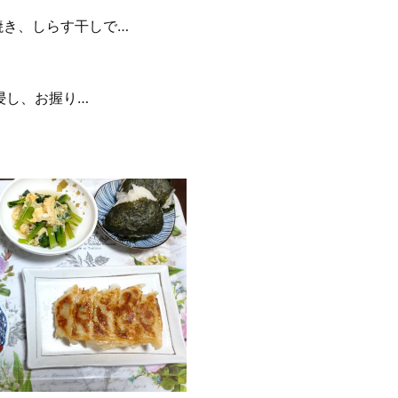
焼き、しらす干しで…
浸し、お握り…