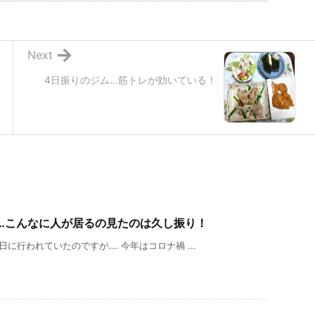
Next
4日振りのジム…筋トレが効いている！
‥‥こんなに人が居るの見たのは久し振り！
に行われていたのですが‥‥ 今年はコロナ禍 ...