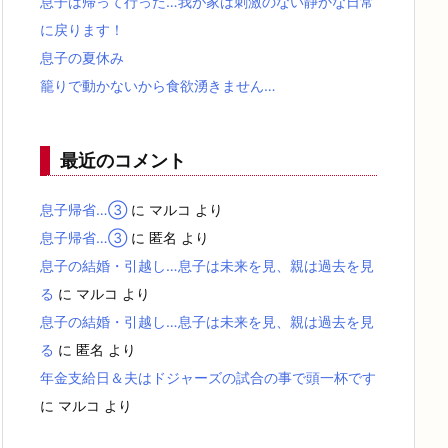
息子は帰って行った…我が家は刺激のない静かな日常
に戻ります！
息子の夏休み
籠りで動かないから食欲湧きません…
最近のコメント
息子帰省…③
に
マルコ
より
息子帰省…③
に
匿名
より
息子の結婚・引越し…息子は未来を見、親は過去を見
る
に
マルコ
より
息子の結婚・引越し…息子は未来を見、親は過去を見
る
に
匿名
より
年金支給日＆夫はドジャーズの試合の事で頭一杯です
に
マルコ
より