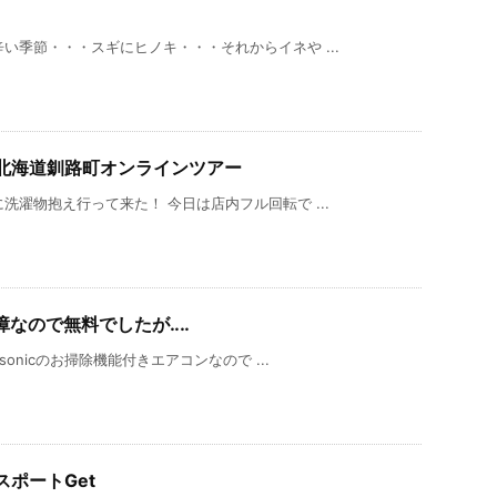
い季節・・・スギにヒノキ・・・それからイネや ...
北海道釧路町オンラインツアー
濯物抱え行って来た！ 今日は店内フル回転で ...
障なので無料でしたが‥‥
onicのお掃除機能付きエアコンなので ...
ポートGet