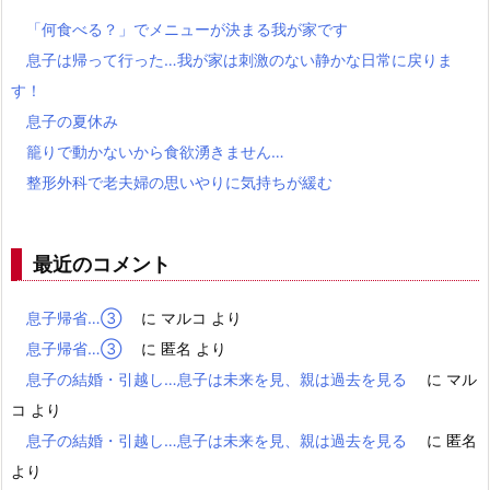
「何食べる？」でメニューが決まる我が家です
息子は帰って行った…我が家は刺激のない静かな日常に戻りま
す！
息子の夏休み
籠りで動かないから食欲湧きません…
整形外科で老夫婦の思いやりに気持ちが緩む
最近のコメント
息子帰省…③
に
マルコ
より
息子帰省…③
に
匿名
より
息子の結婚・引越し…息子は未来を見、親は過去を見る
に
マル
コ
より
息子の結婚・引越し…息子は未来を見、親は過去を見る
に
匿名
より