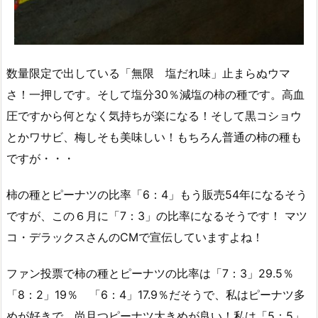
数量限定で出している「無限 塩だれ味」止まらぬウマ
さ！一押しです。そして塩分30％減塩の柿の種です。高血
圧ですから何となく気持ちが楽になる！そして黒コショウ
とかワサビ、梅しそも美味しい！もちろん普通の柿の種も
ですが・・・
柿の種とピーナツの比率「6：4」もう販売54年になるそう
ですが、この６月に「7：3」の比率になるそうです！ マツ
コ・デラックスさんのⅭⅯで宣伝していますよね！
ファン投票で柿の種とピーナツの比率は「7：3」29.5％
「8：2」19％ 「6：4」17.9％だそうで、私はピーナツ多
めが好きで、尚且つピーナツ大きめが良い！私は「5：5」