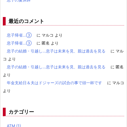
最近のコメント
息子帰省…③
に
マルコ
より
息子帰省…③
に
匿名
より
息子の結婚・引越し…息子は未来を見、親は過去を見る
に
マル
コ
より
息子の結婚・引越し…息子は未来を見、親は過去を見る
に
匿名
より
年金支給日＆夫はドジャーズの試合の事で頭一杯です
に
マルコ
より
カテゴリー
ATM
(1)