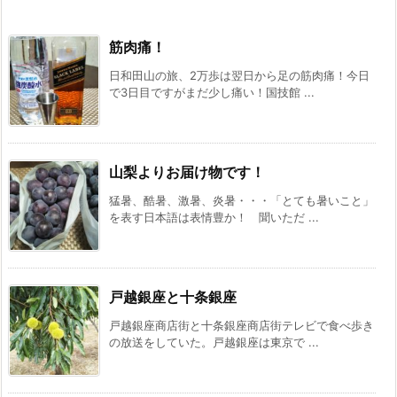
筋肉痛！
日和田山の旅、2万歩は翌日から足の筋肉痛！今日
で3日目ですがまだ少し痛い！国技館 ...
山梨よりお届け物です！
猛暑、酷暑、激暑、炎暑・・・「とても暑いこと」
を表す日本語は表情豊か！ 聞いただ ...
戸越銀座と十条銀座
戸越銀座商店街と十条銀座商店街テレビで食べ歩き
の放送をしていた。戸越銀座は東京で ...