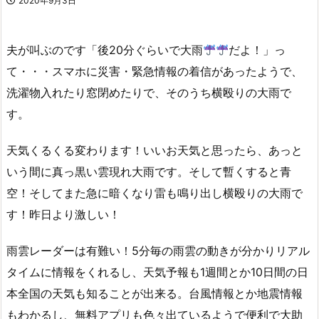
2020年9月3日
夫が叫ぶのです「後20分ぐらいで大雨
だよ！」っ
て・・・スマホに災害・緊急情報の着信があったようで、
洗濯物入れたり窓閉めたりで、そのうち横殴りの大雨で
す。
天気くるくる変わります！いいお天気と思ったら、あっと
いう間に真っ黒い雲現れ大雨です。そして暫くすると青
空！そしてまた急に暗くなり雷も鳴り出し横殴りの大雨で
す！昨日より激しい！
雨雲レーダーは有難い！5分毎の雨雲の動きが分かりリアル
タイムに情報をくれるし、天気予報も1週間とか10日間の日
本全国の天気も知ることが出来る。台風情報とか地震情報
もわかるし、無料アプリも色々出ているようで便利で大助