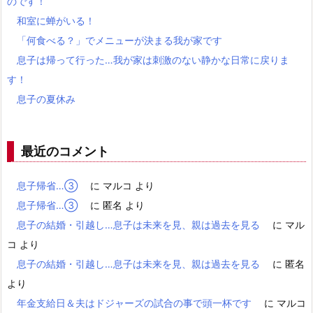
のです！
和室に蝉がいる！
「何食べる？」でメニューが決まる我が家です
息子は帰って行った…我が家は刺激のない静かな日常に戻りま
す！
息子の夏休み
最近のコメント
息子帰省…③
に
マルコ
より
息子帰省…③
に
匿名
より
息子の結婚・引越し…息子は未来を見、親は過去を見る
に
マル
コ
より
息子の結婚・引越し…息子は未来を見、親は過去を見る
に
匿名
より
年金支給日＆夫はドジャーズの試合の事で頭一杯です
に
マルコ