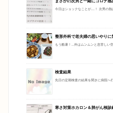
まさかの次男と一緒にコロナ感染
今日はショックなことが‥‥！ 次男の熱は今
整形外科で老夫婦の思いやりに
もう酷暑！…外はムンムンと息苦しい空
検査結果
先日の定期検査の結果を聞きに病院へ行
寒さ対策ホカロン＆肺がん検診