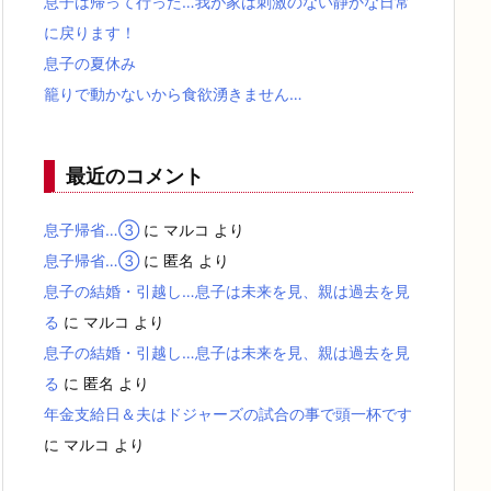
息子は帰って行った…我が家は刺激のない静かな日常
に戻ります！
息子の夏休み
籠りで動かないから食欲湧きません…
最近のコメント
息子帰省…③
に
マルコ
より
息子帰省…③
に
匿名
より
息子の結婚・引越し…息子は未来を見、親は過去を見
る
に
マルコ
より
息子の結婚・引越し…息子は未来を見、親は過去を見
る
に
匿名
より
年金支給日＆夫はドジャーズの試合の事で頭一杯です
に
マルコ
より