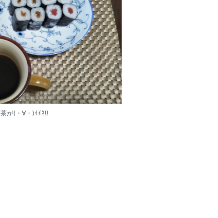
が(・∀・)ｲｲﾈ!!