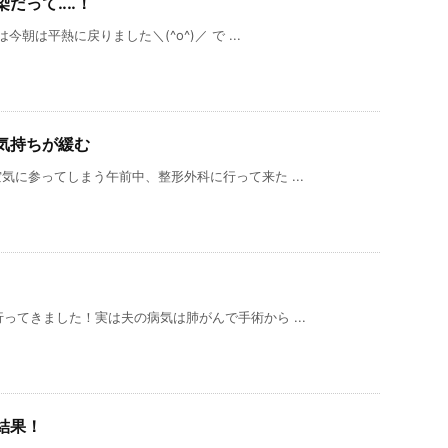
だって‥‥！
朝は平熱に戻りました＼(^o^)／ で ...
気持ちが緩む
気に参ってしまう午前中、整形外科に行って来た ...
ってきました！実は夫の病気は肺がんで手術から ...
結果！