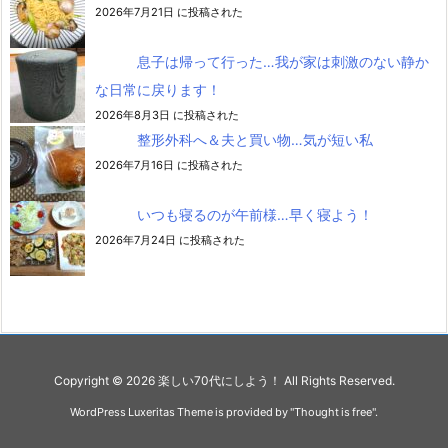
2026年7月21日 に投稿された
息子は帰って行った…我が家は刺激のない静か
な日常に戻ります！
2026年8月3日 に投稿された
整形外科へ＆夫と買い物…気が短い私
2026年7月16日 に投稿された
いつも寝るのが午前様…早く寝よう！
2026年7月24日 に投稿された
Copyright ©
2026
楽しい70代にしよう！
All Rights Reserved.
WordPress Luxeritas Theme is provided by "
Thought is free
".