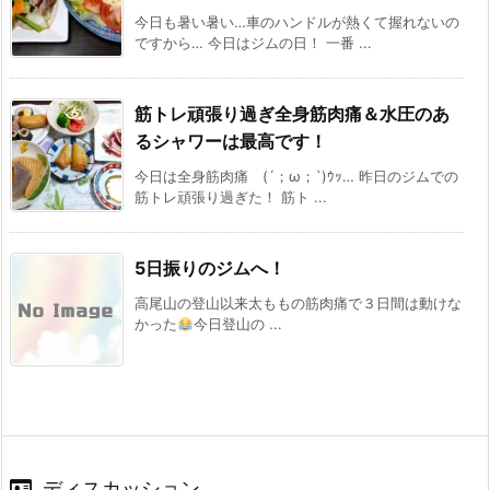
今日も暑い暑い…車のハンドルが熱くて握れないの
ですから… 今日はジムの日！ 一番 ...
筋トレ頑張り過ぎ全身筋肉痛＆水圧のあ
るシャワーは最高です！
今日は全身筋肉痛 (´；ω；`)ｳｯ… 昨日のジムでの
筋トレ頑張り過ぎた！ 筋ト ...
5日振りのジムへ！
高尾山の登山以来太ももの筋肉痛で３日間は動けな
かった
今日登山の ...
ディスカッション