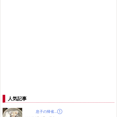
人気記事
息子の帰省…➀