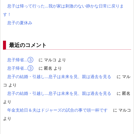
息子は帰って行った…我が家は刺激のない静かな日常に戻りま
す！
息子の夏休み
最近のコメント
息子帰省…③
に
マルコ
より
息子帰省…③
に
匿名
より
息子の結婚・引越し…息子は未来を見、親は過去を見る
に
マル
コ
より
息子の結婚・引越し…息子は未来を見、親は過去を見る
に
匿名
より
年金支給日＆夫はドジャーズの試合の事で頭一杯です
に
マルコ
より