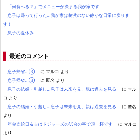
「何食べる？」でメニューが決まる我が家です
息子は帰って行った…我が家は刺激のない静かな日常に戻りま
す！
息子の夏休み
最近のコメント
息子帰省…③
に
マルコ
より
息子帰省…③
に
匿名
より
息子の結婚・引越し…息子は未来を見、親は過去を見る
に
マル
コ
より
息子の結婚・引越し…息子は未来を見、親は過去を見る
に
匿名
より
年金支給日＆夫はドジャーズの試合の事で頭一杯です
に
マルコ
より