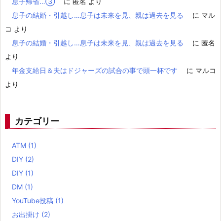
息子帰省…③
に
匿名
より
息子の結婚・引越し…息子は未来を見、親は過去を見る
に
マル
コ
より
息子の結婚・引越し…息子は未来を見、親は過去を見る
に
匿名
より
年金支給日＆夫はドジャーズの試合の事で頭一杯です
に
マルコ
より
カテゴリー
ATM
(1)
DIY
(2)
DIY
(1)
DM
(1)
YouTube投稿
(1)
お出掛け
(2)