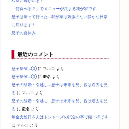
和室に蝉がいる！
「何食べる？」でメニューが決まる我が家です
息子は帰って行った…我が家は刺激のない静かな日常
に戻ります！
息子の夏休み
最近のコメント
息子帰省…③
に
マルコ
より
息子帰省…③
に
匿名
より
息子の結婚・引越し…息子は未来を見、親は過去を見
る
に
マルコ
より
息子の結婚・引越し…息子は未来を見、親は過去を見
る
に
匿名
より
年金支給日＆夫はドジャーズの試合の事で頭一杯です
に
マルコ
より