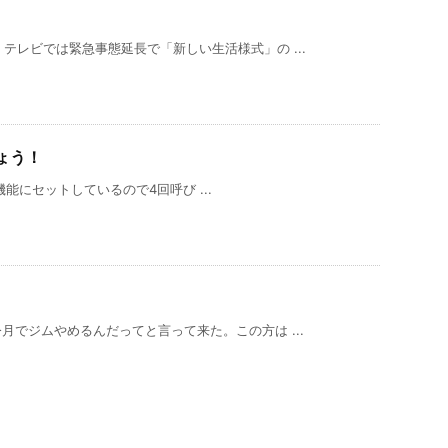
テレビでは緊急事態延長で「新しい生活様式」の ...
ょう！
能にセットしているので4回呼び ...
月でジムやめるんだってと言って来た。この方は ...