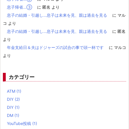
息子帰省…③
に
匿名
より
息子の結婚・引越し…息子は未来を見、親は過去を見る
に
マル
コ
より
息子の結婚・引越し…息子は未来を見、親は過去を見る
に
匿名
より
年金支給日＆夫はドジャーズの試合の事で頭一杯です
に
マルコ
より
カテゴリー
ATM
(1)
DIY
(2)
DIY
(1)
DM
(1)
YouTube投稿
(1)