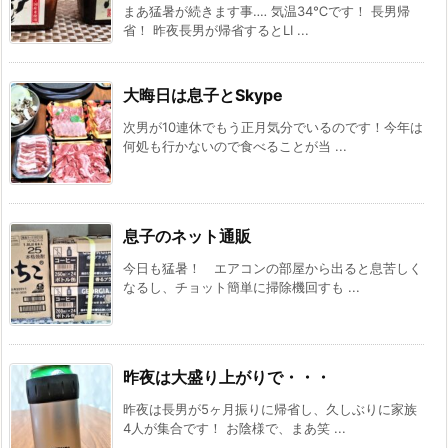
まあ猛暑が続きます事‥‥ 気温34℃です！ 長男帰
省！ 昨夜長男が帰省するとLI ...
大晦日は息子とSkype
次男が10連休でもう正月気分でいるのです！今年は
何処も行かないので食べることが当 ...
息子のネット通販
今日も猛暑！ エアコンの部屋から出ると息苦しく
なるし、チョット簡単に掃除機回すも ...
昨夜は大盛り上がりで・・・
昨夜は長男が5ヶ月振りに帰省し、久しぶりに家族
4人が集合です！ お陰様で、まあ笑 ...