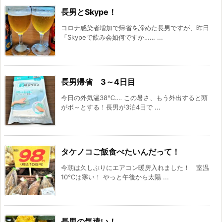
長男とSkype！
コロナ感染者増加で帰省を諦めた長男ですが、昨日
「Skypeで飲み会如何ですか…… ...
長男帰省 3～4日目
今日の外気温38℃‥‥ この暑さ、もう外出すると頭
がボ～とする！長男が3泊4日で ...
タケノコご飯食べたいんだって！
今朝は久しぶりにエアコン暖房入れました！ 室温
10℃は寒い！ やっと午後から太陽 ...
長男の気遣い！