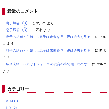
最近のコメント
息子帰省…③
に
マルコ
より
息子帰省…③
に
匿名
より
息子の結婚・引越し…息子は未来を見、親は過去を見る
に
マル
コ
より
息子の結婚・引越し…息子は未来を見、親は過去を見る
に
匿名
より
年金支給日＆夫はドジャーズの試合の事で頭一杯です
に
マルコ
より
カテゴリー
ATM
(1)
DIY
(2)