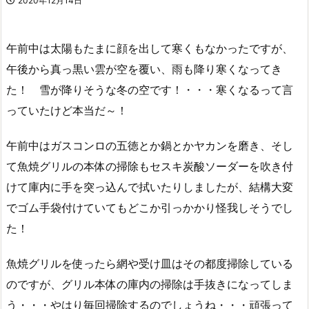
2020年12月14日
午前中は太陽もたまに顔を出して寒くもなかったですが、
午後から真っ黒い雲が空を覆い、雨も降り寒くなってき
た！ 雪が降りそうな冬の空です！・・・寒くなるって言
っていたけど本当だ～！
午前中はガスコンロの五徳とか鍋とかヤカンを磨き、そし
て魚焼グリルの本体の掃除もセスキ炭酸ソーダーを吹き付
けて庫内に手を突っ込んで拭いたりしましたが、結構大変
でゴム手袋付けていてもどこか引っかかり怪我しそうでし
た！
魚焼グリルを使ったら網や受け皿はその都度掃除している
のですが、グリル本体の庫内の掃除は手抜きになってしま
う・・・やはり毎回掃除するのでしょうね・・・頑張って