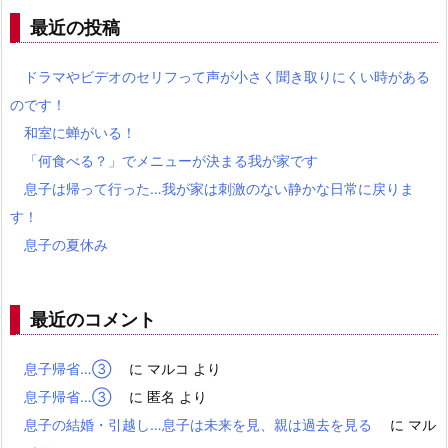
最近の投稿
ドラマやビデオのセリフって声が小さく聞き取りにくい時がある
のです！
和室に蝉がいる！
「何食べる？」でメニューが決まる我が家です
息子は帰って行った…我が家は刺激のない静かな日常に戻りま
す！
息子の夏休み
最近のコメント
息子帰省…③
に
マルコ
より
息子帰省…③
に
匿名
より
息子の結婚・引越し…息子は未来を見、親は過去を見る
に
マル