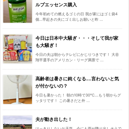
ルプエッセンス購入
今年初めての燃えるゴミの日 我が家にはゴミ袋4
個…早起きの夫にゴミ出しお願いと昨 ...
今日は日本中大騒ぎ・・・そして我が家
も大騒ぎ！
今日の夫は朝からテレビにかじりつきです！ 大谷
翔平選手のアメリカン・リーグ満票で ...
高齢者は暑さに鈍くなる‥‥言わないと気
が付かないの？
今日も暑かった！ 朝の10時で30℃‥‥もう朝からグ
ッタリです！ この暑さだと外 ...
夫が動き出した！
はっきりしないお天気。今にも雨が降り出しそうで