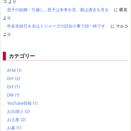
コ
より
息子の結婚・引越し…息子は未来を見、親は過去を見る
に
匿名
より
年金支給日＆夫はドジャーズの試合の事で頭一杯です
に
マルコ
より
カテゴリー
ATM
(1)
DIY
(2)
DIY
(1)
DM
(1)
YouTube投稿
(1)
お出掛け
(2)
お土産
(2)
お墓
(1)