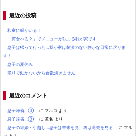
最近の投稿
和室に蝉がいる！
「何食べる？」でメニューが決まる我が家です
息子は帰って行った…我が家は刺激のない静かな日常に戻りま
す！
息子の夏休み
籠りで動かないから食欲湧きません…
最近のコメント
息子帰省…③
に
マルコ
より
息子帰省…③
に
匿名
より
息子の結婚・引越し…息子は未来を見、親は過去を見る
に
マル
コ
より