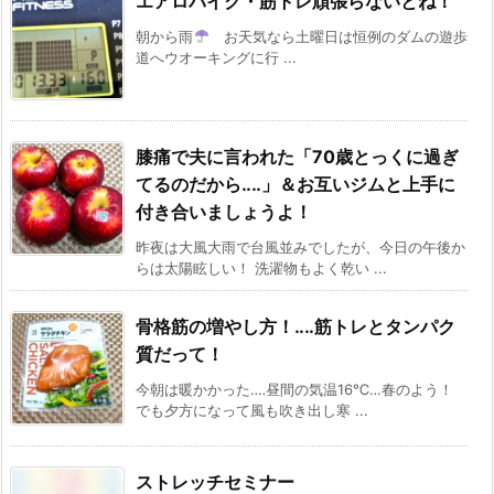
エアロバイク・筋トレ頑張らないとね！
朝から雨
お天気なら土曜日は恒例のダムの遊歩
道へウオーキングに行 ...
膝痛で夫に言われた「70歳とっくに過ぎ
てるのだから‥‥」＆お互いジムと上手に
付き合いましょうよ！
昨夜は大風大雨で台風並みでしたが、今日の午後か
らは太陽眩しい！ 洗濯物もよく乾い ...
骨格筋の増やし方！‥‥筋トレとタンパク
質だって！
今朝は暖かかった‥‥昼間の気温16℃…春のよう！
でも夕方になって風も吹き出し寒 ...
ストレッチセミナー