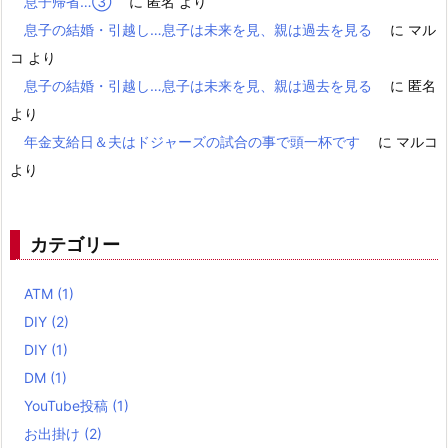
息子帰省…③
に
匿名
より
息子の結婚・引越し…息子は未来を見、親は過去を見る
に
マル
コ
より
息子の結婚・引越し…息子は未来を見、親は過去を見る
に
匿名
より
年金支給日＆夫はドジャーズの試合の事で頭一杯です
に
マルコ
より
カテゴリー
ATM
(1)
DIY
(2)
DIY
(1)
DM
(1)
YouTube投稿
(1)
お出掛け
(2)