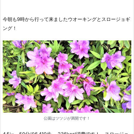
今朝も9時から行って来ましたウオーキングとスロージョギ
ング！
公園はツツジが満開です！
4.5㎞ 50分で6,410歩 236kcal消費です！ スロージョ