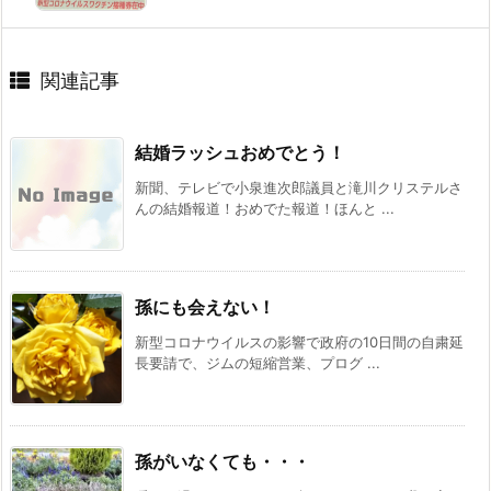
関連記事
結婚ラッシュおめでとう！
新聞、テレビで小泉進次郎議員と滝川クリステルさ
んの結婚報道！おめでた報道！ほんと ...
孫にも会えない！
新型コロナウイルスの影響で政府の10日間の自粛延
長要請で、ジムの短縮営業、プログ ...
孫がいなくても・・・