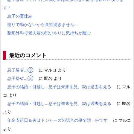
す！
息子の夏休み
籠りで動かないから食欲湧きません…
整形外科で老夫婦の思いやりに気持ちが緩む
最近のコメント
息子帰省…③
に
マルコ
より
息子帰省…③
に
匿名
より
息子の結婚・引越し…息子は未来を見、親は過去を見る
に
マル
コ
より
息子の結婚・引越し…息子は未来を見、親は過去を見る
に
匿名
より
年金支給日＆夫はドジャーズの試合の事で頭一杯です
に
マルコ
より