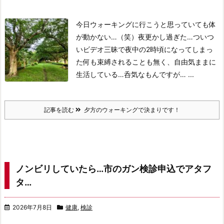
今日ウォーキングに行こうと思っていても体
が動かない…（笑）
夜更かし過ぎた…ついつ
いビデオ三昧で夜中の2時頃になってしまっ
た
何も束縛されることも無く、自由気ままに
生活している…呑気なもんですが…
...
記事を読む
夕方のウォーキングで決まりです！
ノンビリしていたら…市のガン検診申込でアタフ
タ…
2026年7月8日
健康
,
検診