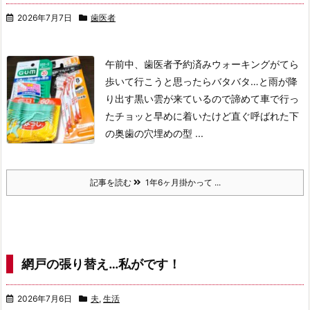
2026年7月7日
歯医者
午前中、歯医者予約済み
ウォーキングがてら
歩いて行こうと思ったらバタバタ…と雨が降
り出す
黒い雲が来ているので諦めて車で行っ
た
チョッと早めに着いたけど直ぐ呼ばれた
下
の奥歯の穴埋めの型 ...
記事を読む
1年6ヶ月掛かって ...
網戸の張り替え…私がです！
2026年7月6日
夫
,
生活