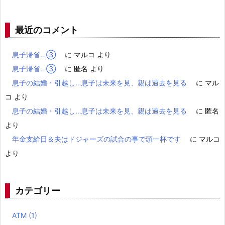
最近のコメント
息子帰省…③
に
マルコ
より
息子帰省…③
に
匿名
より
息子の結婚・引越し…息子は未来を見、親は過去を見る
に
マル
コ
より
息子の結婚・引越し…息子は未来を見、親は過去を見る
に
匿名
より
年金支給日＆夫はドジャーズの試合の事で頭一杯です
に
マルコ
より
カテゴリー
ATM
(1)