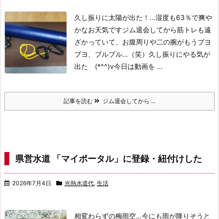
久し振りに太陽が出た！…湿度も63％で爽や
かなお天気です
ジム退会してから筋トレも遠
ざかっていて、お腹周りや二の腕がもうブヨ
ブヨ、ブルブル…（笑）
久し振りにやる気が
出た (*^^)v
今日は動画を ...
記事を読む
ジム退会してから ...
県営水道 「マイポータル」に登録・紐付けした
2026年7月4日
光熱水道代
,
生活
相変わらずの梅雨空…今にも雨が降りそうと