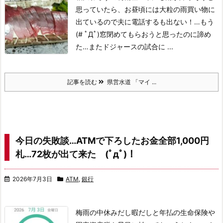
思っていたら、お昼頃には大粒の雨
買い物に
出ているので夫に電話するも出ない！…もう
(# ﾟДﾟ)
窓閉めてもらおうと思ったのに諦め
た…
またドジャースの試合に ...
記事を読む
県営水道 「マイ ...
今日の失敗談…ATMで下ろしたお金全部1,000円
札…72枚が出て来た (ﾟдﾟ)！
2026年7月3日
ATM
,
銀行
梅雨の中休みだし暇だしと年払の生命保険や