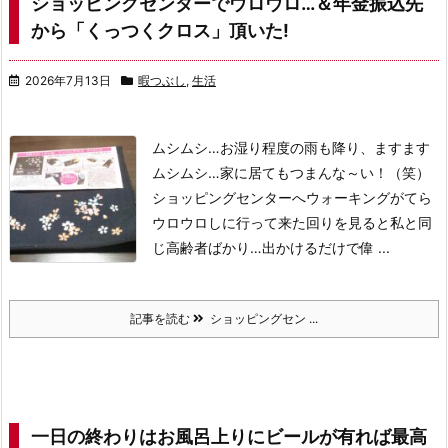
ショッピングセンターでウロウロ…＆年金振込先
から「くっつくクロス」頂いた!
2026年7月13日
暇つぶし
,
生活
ムシムシ…お湿り程度の雨も降り、ますます
ムシムシ…
家に居てもつまんな～い！（笑）
ショッピングセンターへウォーキングがてら
ウロウロしに行って来た
回りを見ると私と同
じ高齢者ばかり…出かけるだけで偉 ...
記事を読む
ショッピングセン ...
一日の終わりはお風呂上りにビールが有れば最高