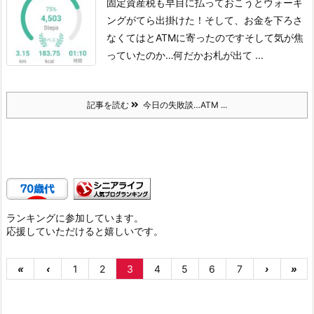
固定資産税も早目に払っておこうとウォーキ
ングがてら出掛けた！
そして、お金を下ろさ
なくてはとATMに寄ったのです
そして気が焦
っていたのか…
何だかお札が出て ...
記事を読む
今日の失敗談…ATM ...
ランキングに参加しています。
応援していただけると嬉しいです。
«
‹
1
2
3
4
5
6
7
›
»