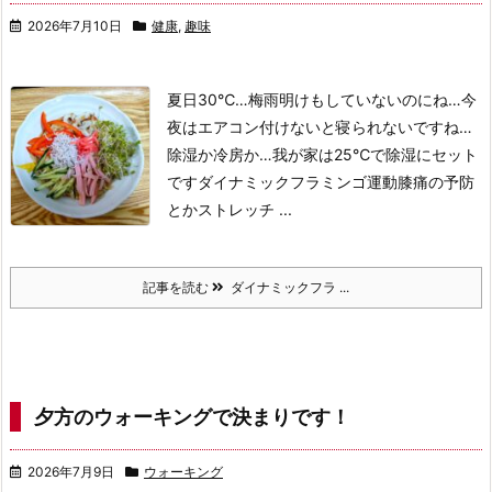
2026年7月10日
健康
,
趣味
夏日30℃…梅雨明けもしていないのにね…
今
夜はエアコン付けないと寝られないですね…
除湿か冷房か…
我が家は25℃で除湿にセット
です
ダイナミックフラミンゴ運動
膝痛の予防
とかストレッチ ...
記事を読む
ダイナミックフラ ...
夕方のウォーキングで決まりです！
2026年7月9日
ウォーキング