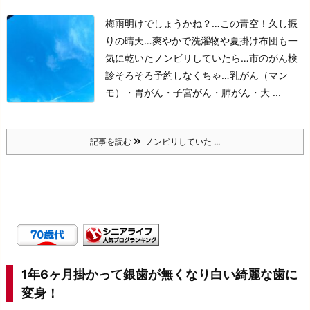
梅雨明けでしょうかね？…この青空！
久し振
りの晴天…爽やかで洗濯物や夏掛け布団も一
気に乾いた
ノンビリしていたら…
市のがん検
診そろそろ予約しなくちゃ…
乳がん（マン
モ）・胃がん・子宮がん・肺がん・大 ...
記事を読む
ノンビリしていた ...
1年6ヶ月掛かって銀歯が無くなり白い綺麗な歯に
変身！