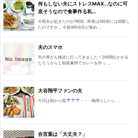
何もしない夫にストレスMAX…なのに可
哀そうなので食事作る私…
今朝夫が起きたのが7時前…昨夜は9時前には就寝し
たのですが… 今朝4時頃目が覚め ...
夫のスマホ
市の胃がん検診に行ってきました！2時間位かかる
だろうからと朝昼兼用でカレーを作っ ...
大谷翔平ファンの夫
今日は朝から雨
・・・梅雨らしいシ ...
合言葉は「大丈夫？」