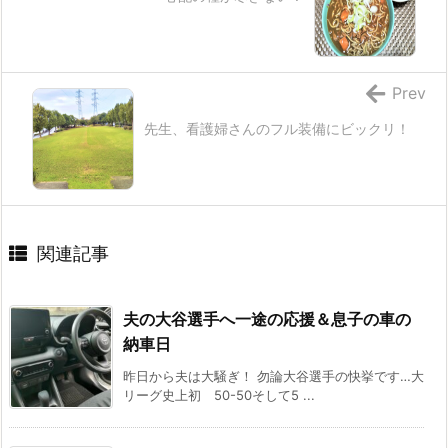
Prev
先生、看護婦さんのフル装備にビックリ！
関連記事
夫の大谷選手へ一途の応援＆息子の車の
納車日
昨日から夫は大騒ぎ！ 勿論大谷選手の快挙です…大
リーグ史上初 50-50そして5 ...