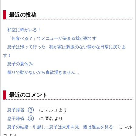
最近の投稿
和室に蝉がいる！
「何食べる？」でメニューが決まる我が家です
息子は帰って行った…我が家は刺激のない静かな日常に戻りま
す！
息子の夏休み
籠りで動かないから食欲湧きません…
最近のコメント
息子帰省…③
に
マルコ
より
息子帰省…③
に
匿名
より
息子の結婚・引越し…息子は未来を見、親は過去を見る
に
マル
コ
より