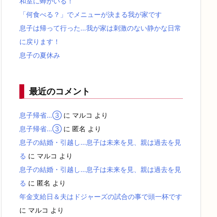
和室に蝉がいる！
「何食べる？」でメニューが決まる我が家です
息子は帰って行った…我が家は刺激のない静かな日常
に戻ります！
息子の夏休み
最近のコメント
息子帰省…③
に
マルコ
より
息子帰省…③
に
匿名
より
息子の結婚・引越し…息子は未来を見、親は過去を見
る
に
マルコ
より
息子の結婚・引越し…息子は未来を見、親は過去を見
る
に
匿名
より
年金支給日＆夫はドジャーズの試合の事で頭一杯です
に
マルコ
より