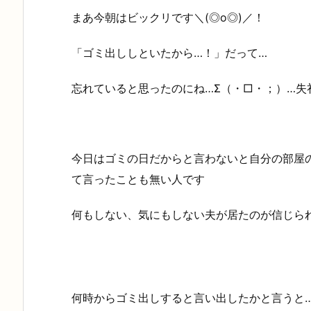
まあ今朝はビックリです＼(◎o◎)／！
「ゴミ出ししといたから…！」だって…
忘れていると思ったのにね…Σ（・□・；）…失
今日はゴミの日だからと言わないと自分の部屋
て言ったことも無い人です
何もしない、気にもしない夫が居たのが信じら
何時からゴミ出しすると言い出したかと言うと