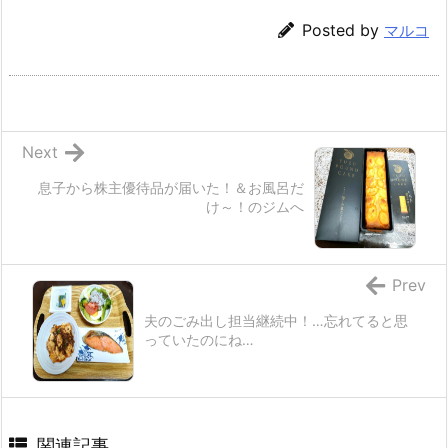
Posted by
マルコ
Next
息子から株主優待品が届いた！＆お風呂だ
け～！のジムへ
Prev
夫のごみ出し担当継続中！…忘れてると思
っていたのにね…
関連記事