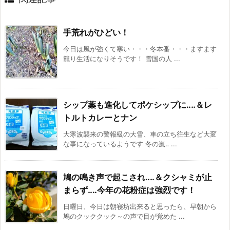
手荒れがひどい！
今日は風が強くて寒い・・・冬本番・・・ますます
籠り生活になりそうです！ 雪国の人 ...
シップ薬も進化してポケシップに‥‥＆レ
トルトカレーとナン
大寒波襲来の警報級の大雪、車の立ち往生など大変
な事になっているようです 冬の嵐‥ ...
鳩の鳴き声で起こされ‥‥＆クシャミが止
まらず‥‥今年の花粉症は強烈です！
日曜日、今日は朝寝坊出来ると思ったら、早朝から
鳩のクッククック～の声で目が覚めた ...