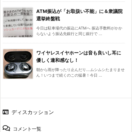
ATM振込が「お取扱い不能」に＆衆議院
選挙終盤戦
今日は駐車場代の振込にATMへ 振込手数料がかか
らないよう振込先銀行と同じ銀行で ...
ワイヤレスイヤホーンは音も良いし耳に
優しく違和感なし！
朝から雨が降ったり止んだり‥‥ムシムシたまりませ
ん！いつまで続くのこの猛暑！今日 ...
ディスカッション
コメント一覧