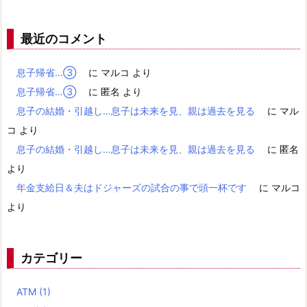
最近のコメント
息子帰省…③
に
マルコ
より
息子帰省…③
に
匿名
より
息子の結婚・引越し…息子は未来を見、親は過去を見る
に
マル
コ
より
息子の結婚・引越し…息子は未来を見、親は過去を見る
に
匿名
より
年金支給日＆夫はドジャーズの試合の事で頭一杯です
に
マルコ
より
カテゴリー
ATM
(1)