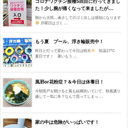
コロナワクチン接種5回目に行ってきまし
た！少し腕が痛くなって来ましたが‥‥
朝から大雨‥‥傘さしてのゴミ出しは億劫になります
月曜日はゴミ ...
もう夏 プール、浮き輪販売中！
昨日と打って変わって今日は晴天
気温27℃
夏日です！ 暑いもう ...
風邪or花粉症？＆今日は休養日！
今朝雨戸を開けると風も結構吹いていて、秋風通り
越して一気に冬？なんて思ってしまっ ...
家の中は危険がいっぱいです！