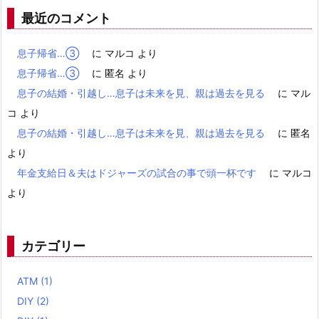
最近のコメント
息子帰省…③
に
マルコ
より
息子帰省…③
に
匿名
より
息子の結婚・引越し…息子は未来を見、親は過去を見る
に
マル
コ
より
息子の結婚・引越し…息子は未来を見、親は過去を見る
に
匿名
より
年金支給日＆夫はドジャーズの試合の事で頭一杯です
に
マルコ
より
カテゴリー
ATM
(1)
DIY
(2)