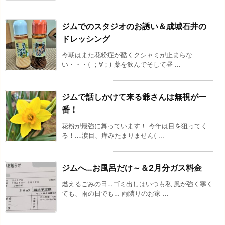
ジムでのスタジオのお誘い＆成城石井の
ドレッシング
今朝はまた花粉症が酷くクシャミが止まらな
い・・・( ；∀；) 薬を飲んでそして昼 ...
ジムで話しかけて来る爺さんは無視が一
番！
花粉が最強に舞っています！ 今年は目を狙ってく
る！‥‥涙目、痒みたまりません( ...
ジムへ…お風呂だけ～＆2月分ガス料金
燃えるごみの日…ゴミ出しはいつも私 風が強く寒く
ても、雨の日でも… 両隣りのお家 ...