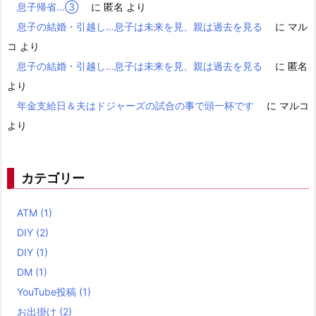
息子帰省…③
に
匿名
より
息子の結婚・引越し…息子は未来を見、親は過去を見る
に
マル
コ
より
息子の結婚・引越し…息子は未来を見、親は過去を見る
に
匿名
より
年金支給日＆夫はドジャーズの試合の事で頭一杯です
に
マルコ
より
カテゴリー
ATM
(1)
DIY
(2)
DIY
(1)
DM
(1)
YouTube投稿
(1)
お出掛け
(2)