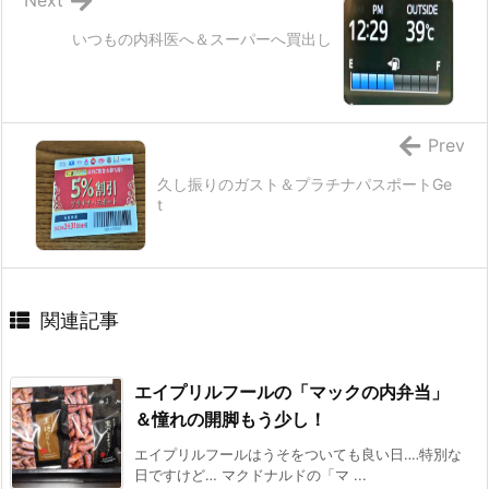
Next
いつもの内科医へ＆スーパーへ買出し
Prev
久し振りのガスト＆プラチナパスポートGe
t
関連記事
エイプリルフールの「マックの内弁当」
＆憧れの開脚もう少し！
エイプリルフールはうそをついても良い日‥‥特別な
日ですけど… マクドナルドの「マ ...