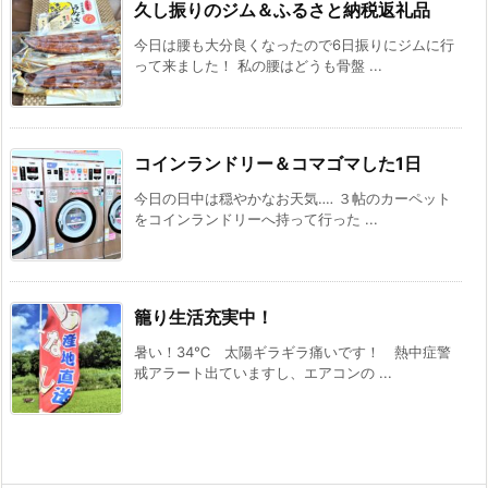
久し振りのジム＆ふるさと納税返礼品
今日は腰も大分良くなったので6日振りにジムに行
って来ました！ 私の腰はどうも骨盤 ...
コインランドリー＆コマゴマした1日
今日の日中は穏やかなお天気‥‥ ３帖のカーペット
をコインランドリーへ持って行った ...
籠り生活充実中！
暑い！34℃ 太陽ギラギラ痛いです！ 熱中症警
戒アラート出ていますし、エアコンの ...