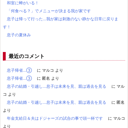
和室に蝉がいる！
「何食べる？」でメニューが決まる我が家です
息子は帰って行った…我が家は刺激のない静かな日常に戻りま
す！
息子の夏休み
最近のコメント
息子帰省…③
に
マルコ
より
息子帰省…③
に
匿名
より
息子の結婚・引越し…息子は未来を見、親は過去を見る
に
マル
コ
より
息子の結婚・引越し…息子は未来を見、親は過去を見る
に
匿名
より
年金支給日＆夫はドジャーズの試合の事で頭一杯です
に
マルコ
より