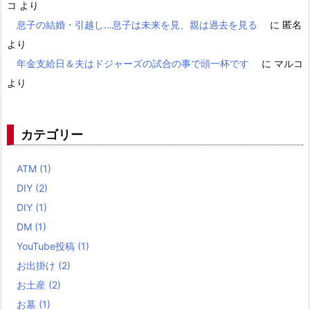
コ
より
息子の結婚・引越し…息子は未来を見、親は過去を見る
に
匿名
より
年金支給日＆夫はドジャーズの試合の事で頭一杯です
に
マルコ
より
カテゴリー
ATM
(1)
DIY
(2)
DIY
(1)
DM
(1)
YouTube投稿
(1)
お出掛け
(2)
お土産
(2)
お墓
(1)