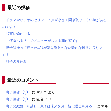
最近の投稿
ドラマやビデオのセリフって声が小さく聞き取りにくい時がある
のです！
和室に蝉がいる！
「何食べる？」でメニューが決まる我が家です
息子は帰って行った…我が家は刺激のない静かな日常に戻りま
す！
息子の夏休み
最近のコメント
息子帰省…③
に
マルコ
より
息子帰省…③
に
匿名
より
息子の結婚・引越し…息子は未来を見、親は過去を見る
に
マル