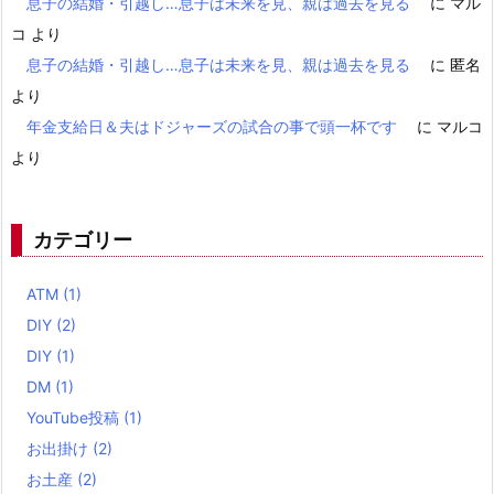
息子の結婚・引越し…息子は未来を見、親は過去を見る
に
マル
コ
より
息子の結婚・引越し…息子は未来を見、親は過去を見る
に
匿名
より
年金支給日＆夫はドジャーズの試合の事で頭一杯です
に
マルコ
より
カテゴリー
ATM
(1)
DIY
(2)
DIY
(1)
DM
(1)
YouTube投稿
(1)
お出掛け
(2)
お土産
(2)