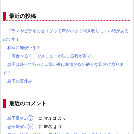
最近の投稿
ドラマやビデオのセリフって声が小さく聞き取りにくい時がある
のです！
和室に蝉がいる！
「何食べる？」でメニューが決まる我が家です
息子は帰って行った…我が家は刺激のない静かな日常に戻りま
す！
息子の夏休み
最近のコメント
息子帰省…③
に
マルコ
より
息子帰省…③
に
匿名
より