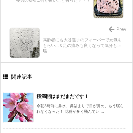
長男の帰省…何か良いこと有った？？？
Prev
高齢者にも大谷選手のフィーバーで元気を
もらい…＆足の痛みも良くなって気分も上
場！
関連記事
桜満開はまだまだです！
今朝3時前に鼻水、鼻詰まりで目が覚め、もう寝ら
れなくなった！ 花粉が多く飛んでい ...