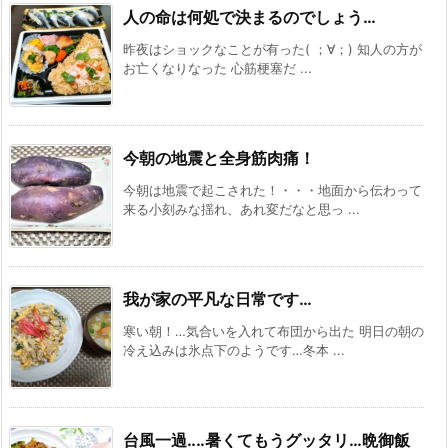
人の命は何処で決まるのでしょう…
昨夜はショックなことが有った( ；∀；) 知人の方が
お亡くなりなった 心筋梗塞だ ...
今朝の地震と全身筋肉痛！
今朝は地震で起こされた！・・・地面から伝わって
来る小刻みな揺れ、あれ変だなと思っ ...
我が家の平凡な日常です…
寒い朝！…気合いを入れて布団から出た 明日の朝の
冷え込みは氷点下のようです…冬本 ...
台風一過‥‥暑くてもうグッタリ…晩御飯