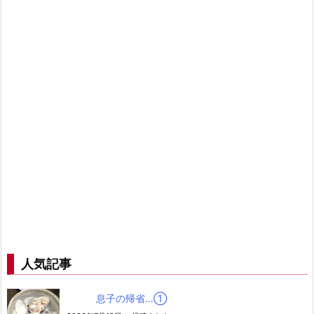
人気記事
息子の帰省…➀