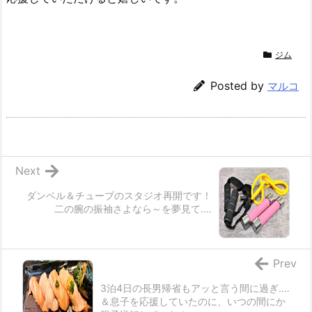
ジム
Posted by
マルコ
Next
ダンベル＆チューブのスタジオ再開です！
二の腕の振袖さよなら～を夢見て‥‥
Prev
3泊4日の長男帰省もアッと言う間に過ぎ‥‥
＆息子を応援していたのに、いつの間にか