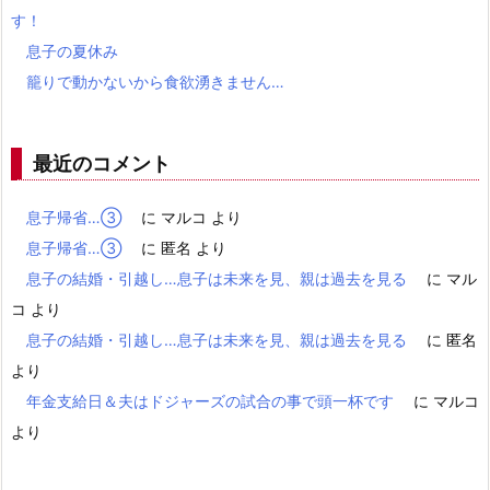
す！
息子の夏休み
籠りで動かないから食欲湧きません…
最近のコメント
息子帰省…③
に
マルコ
より
息子帰省…③
に
匿名
より
息子の結婚・引越し…息子は未来を見、親は過去を見る
に
マル
コ
より
息子の結婚・引越し…息子は未来を見、親は過去を見る
に
匿名
より
年金支給日＆夫はドジャーズの試合の事で頭一杯です
に
マルコ
より