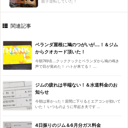
親子逆転していた！
関連記事
ベランダ屋根に鳩のつがいが‥‥！＆ジム
からクオカード頂いた！
今朝7時頃‥‥クッククックとベランダから鳩の鳴き
声で目が覚めた！ ハトが来てる！ ...
ジムの疲れは半端ない！＆水道料金のお
知らせ
今朝は寒かった！居間に下りるとエアコンが効いて
いた！ いつものように早起き夫です ...
4日振りのジム＆6月分ガス料金