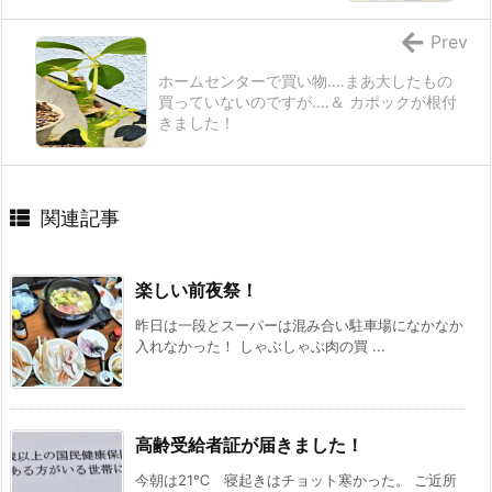
Prev
ホームセンターで買い物‥‥まあ大したもの
買っていないのですが‥‥＆ カポックが根付
きました！
関連記事
楽しい前夜祭！
昨日は一段とスーパーは混み合い駐車場になかなか
入れなかった！ しゃぶしゃぶ肉の買 ...
高齢受給者証が届きました！
今朝は21℃ 寝起きはチョット寒かった。 ご近所