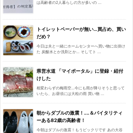
は高齢者の2人暮らしの方が多いの ...
トイレットペーパーが無い…買占め、買い
だめ？
今日は夫と一緒にホームセンターへ買い物に出掛け
た 炭酸水とか洗剤とか… そしてト ...
県営水道 「マイポータル」に登録・紐付
けした
相変わらずの梅雨空…今にも雨が降りそうと思って
いたら、お昼頃には大粒の雨 買い物 ...
朝からダブルの激震！‥‥＆バイタリティ
ーある82歳の高齢者！
今朝はダブルの激震！もうビックリです あの大谷