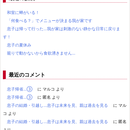
和室に蝉がいる！
「何食べる？」でメニューが決まる我が家です
息子は帰って行った…我が家は刺激のない静かな日常に戻りま
す！
息子の夏休み
籠りで動かないから食欲湧きません…
最近のコメント
息子帰省…③
に
マルコ
より
息子帰省…③
に
匿名
より
息子の結婚・引越し…息子は未来を見、親は過去を見る
に
マル
コ
より
息子の結婚・引越し…息子は未来を見、親は過去を見る
に
匿名
より