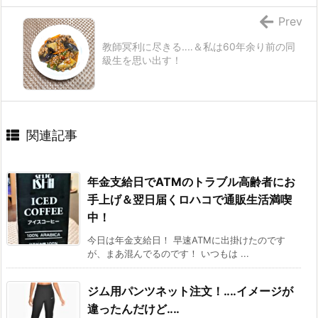
Prev
教師冥利に尽きる‥‥＆私は60年余り前の同
級生を思い出す！
関連記事
年金支給日でATMのトラブル高齢者にお
手上げ＆翌日届くロハコで通販生活満喫
中！
今日は年金支給日！ 早速ATMに出掛けたのです
が、まあ混んでるのです！ いつもは ...
ジム用パンツネット注文！‥‥イメージが
違ったんだけど‥‥