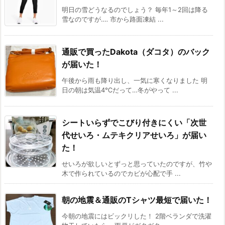
明日の雪どうなるのでしょう？ 毎年1～2回は降る
雪なのですが‥‥ 市から路面凍結 ...
通販で買ったDakota（ダコタ）のバック
が届いた！
午後から雨も降り出し、一気に寒くなりました 明
日の朝は気温4℃だって…冬がやって ...
シートいらずでこびり付きにくい「次世
代せいろ・ムテキクリアせいろ」が届い
た！
せいろが欲しいとずっと思っていたのですが、竹や
木で作られているのでカビが心配で手 ...
朝の地震＆通販のTシャツ最短で届いた！
今朝の地震にはビックリした！ 2階ベランダで洗濯