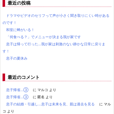
最近の投稿
ドラマやビデオのセリフって声が小さく聞き取りにくい時がある
のです！
和室に蝉がいる！
「何食べる？」でメニューが決まる我が家です
息子は帰って行った…我が家は刺激のない静かな日常に戻りま
す！
息子の夏休み
最近のコメント
息子帰省…③
に
マルコ
より
息子帰省…③
に
匿名
より
息子の結婚・引越し…息子は未来を見、親は過去を見る
に
マル
コ
より