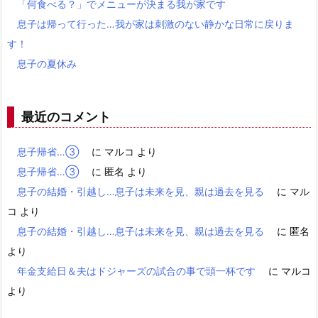
「何食べる？」でメニューが決まる我が家です
息子は帰って行った…我が家は刺激のない静かな日常に戻りま
す！
息子の夏休み
最近のコメント
息子帰省…③
に
マルコ
より
息子帰省…③
に
匿名
より
息子の結婚・引越し…息子は未来を見、親は過去を見る
に
マル
コ
より
息子の結婚・引越し…息子は未来を見、親は過去を見る
に
匿名
より
年金支給日＆夫はドジャーズの試合の事で頭一杯です
に
マルコ
より