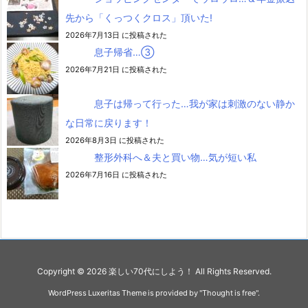
先から「くっつくクロス」頂いた!
2026年7月13日 に投稿された
息子帰省…③
2026年7月21日 に投稿された
息子は帰って行った…我が家は刺激のない静か
な日常に戻ります！
2026年8月3日 に投稿された
整形外科へ＆夫と買い物…気が短い私
2026年7月16日 に投稿された
Copyright ©
2026
楽しい70代にしよう！
All Rights Reserved.
WordPress Luxeritas Theme is provided by "
Thought is free
".