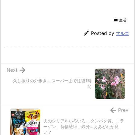
生活
Posted by
マルコ
Next
久し振りの外歩き‥‥スーパーまで往復1時
間
Prev
夫のシリアルいろいろ‥‥タンパク質、コラ
ーゲン、食物繊維、鉄分…ああどれが良
い？