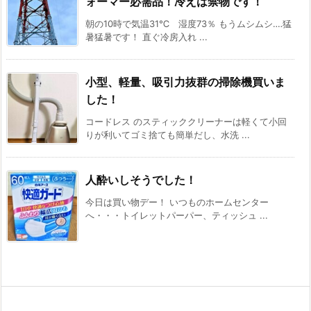
ォーマー必需品！冷えは禁物です！
朝の10時で気温31℃ 湿度73％ もうムシムシ‥‥猛
暑猛暑です！ 直ぐ冷房入れ ...
小型、軽量、吸引力抜群の掃除機買いま
した！
コードレス のスティッククリーナーは軽くて小回
りが利いてゴミ捨ても簡単だし、水洗 ...
人酔いしそうでした！
今日は買い物デー！ いつものホームセンター
へ・・・トイレットパーパー、ティッシュ ...