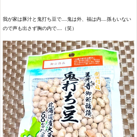
我が家は豚汁と鬼打ち豆で‥‥鬼は外、福は内‥‥孫もいない
ので声も出さず胸の内で‥‥（笑）