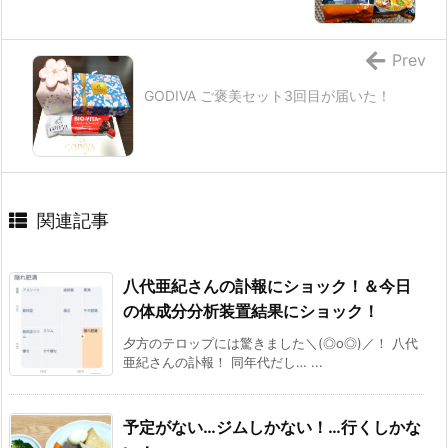
Prev
GODIVA ご褒美セット3回目が届いた！
関連記事
八代亜紀さんの訃報にショック！＆今日
の体成分分析装置結果にショック！
夕方のテロップには驚きました＼(◎o◎)／！ 八代
亜紀さんの訃報！ 同年代だし… ...
予定がない…ジムしかない！…行くしかな