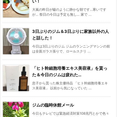
い！
大嵐の昨日が嘘のように静かな朝です…寒いです
が… 祭日の今日は予定も無し… 家で ...
3日ぶりのジム＆3日ぶりに家族以外の人
と話した！
今日は3日ぶりのジム ジムのランニングマシンの前
は全面ガラス張りで、ロールスクリ ...
「ヒト幹細胞培養エキス美容液」を貰っ
た＆今日のジムは疲れた…
息子から貰った株主優待品 「ヒト幹細胞培養エキ
ス美容液」 以前から気になっていた ...
ジムの臨時休館メール
今日もテレビでは緊急経済対策108兆円とかで色々