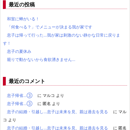
最近の投稿
和室に蝉がいる！
「何食べる？」でメニューが決まる我が家です
息子は帰って行った…我が家は刺激のない静かな日常に戻りま
す！
息子の夏休み
籠りで動かないから食欲湧きません…
最近のコメント
息子帰省…③
に
マルコ
より
息子帰省…③
に
匿名
より
息子の結婚・引越し…息子は未来を見、親は過去を見る
に
マル
コ
より
息子の結婚・引越し…息子は未来を見、親は過去を見る
に
匿名