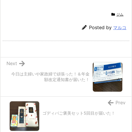
ジム
Posted by
マルコ
Next
今日は主婦いや家政婦で頑張った！＆年金
額改定通知書が届いた！
Prev
ゴディバご褒美セット5回目が届いた！