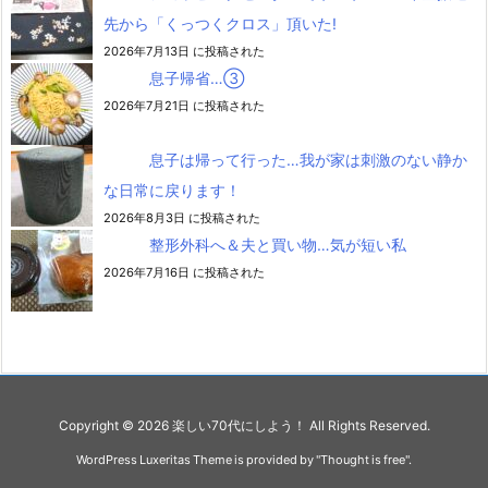
先から「くっつくクロス」頂いた!
2026年7月13日 に投稿された
息子帰省…③
2026年7月21日 に投稿された
息子は帰って行った…我が家は刺激のない静か
な日常に戻ります！
2026年8月3日 に投稿された
整形外科へ＆夫と買い物…気が短い私
2026年7月16日 に投稿された
Copyright ©
2026
楽しい70代にしよう！
All Rights Reserved.
WordPress Luxeritas Theme is provided by "
Thought is free
".