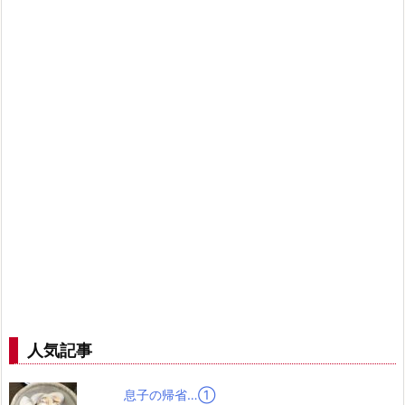
人気記事
息子の帰省…➀