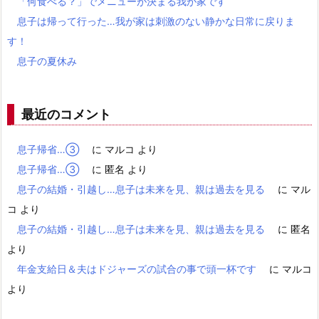
「何食べる？」でメニューが決まる我が家です
息子は帰って行った…我が家は刺激のない静かな日常に戻りま
す！
息子の夏休み
最近のコメント
息子帰省…③
に
マルコ
より
息子帰省…③
に
匿名
より
息子の結婚・引越し…息子は未来を見、親は過去を見る
に
マル
コ
より
息子の結婚・引越し…息子は未来を見、親は過去を見る
に
匿名
より
年金支給日＆夫はドジャーズの試合の事で頭一杯です
に
マルコ
より