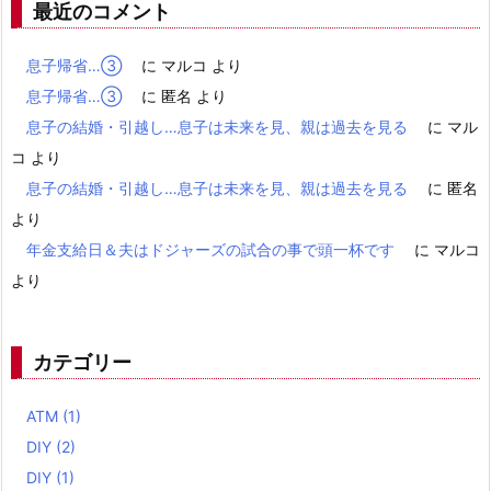
最近のコメント
息子帰省…③
に
マルコ
より
息子帰省…③
に
匿名
より
息子の結婚・引越し…息子は未来を見、親は過去を見る
に
マル
コ
より
息子の結婚・引越し…息子は未来を見、親は過去を見る
に
匿名
より
年金支給日＆夫はドジャーズの試合の事で頭一杯です
に
マルコ
より
カテゴリー
ATM
(1)
DIY
(2)
DIY
(1)