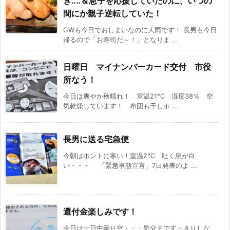
ぎ‥‥＆息子を応援していたのに、いつの
間にか親子逆転していた！
GWも今日でおしまいなのに大雨です！ 長男も今日
帰るので「お寿司だ～！」となりま ...
日曜日 マイナンバーカード交付 市役
所なう！
今日は爽やか秋晴れ！ 室温21℃ 湿度38％ 空
気乾燥しています！ 布団も干しホ ...
長男に送る宅急便
今朝はホントに寒い！室温2℃ 吐く息が白
い・・・ 「緊急事態宣言」7日発表のよ ...
還付金楽しみです！
今日は一日中曇り空・・・気分まですっきりしな