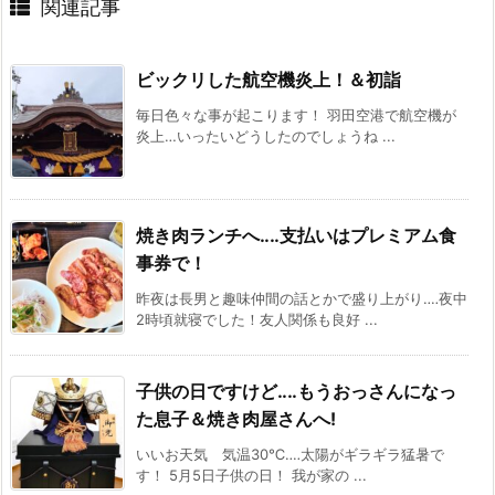
関連記事
ビックリした航空機炎上！＆初詣
毎日色々な事が起こります！ 羽田空港で航空機が
炎上…いったいどうしたのでしょうね ...
焼き肉ランチへ‥‥支払いはプレミアム食
事券で！
昨夜は長男と趣味仲間の話とかで盛り上がり‥‥夜中
2時頃就寝でした！友人関係も良好 ...
子供の日ですけど‥‥もうおっさんになっ
た息子＆焼き肉屋さんへ!
いいお天気 気温30℃‥‥太陽がギラギラ猛暑で
す！ 5月5日子供の日！ 我が家の ...