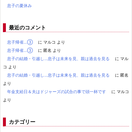
息子の夏休み
最近のコメント
息子帰省…③
に
マルコ
より
息子帰省…③
に
匿名
より
息子の結婚・引越し…息子は未来を見、親は過去を見る
に
マル
コ
より
息子の結婚・引越し…息子は未来を見、親は過去を見る
に
匿名
より
年金支給日＆夫はドジャーズの試合の事で頭一杯です
に
マルコ
より
カテゴリー