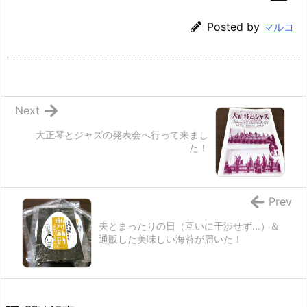
Posted by
マルコ
Next
大正琴とジャズの発表会へ行って来まし
た！
Prev
夫とまったりの日（互いに干渉せず…）＆
通販した美味しい海苔が届いた！