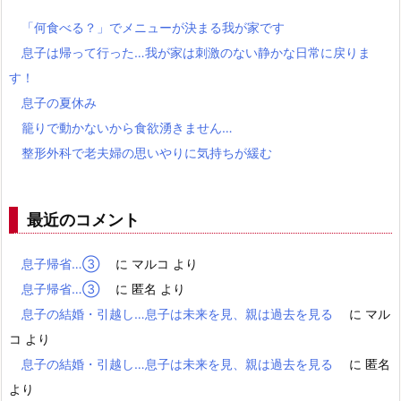
「何食べる？」でメニューが決まる我が家です
息子は帰って行った…我が家は刺激のない静かな日常に戻りま
す！
息子の夏休み
籠りで動かないから食欲湧きません…
整形外科で老夫婦の思いやりに気持ちが緩む
最近のコメント
息子帰省…③
に
マルコ
より
息子帰省…③
に
匿名
より
息子の結婚・引越し…息子は未来を見、親は過去を見る
に
マル
コ
より
息子の結婚・引越し…息子は未来を見、親は過去を見る
に
匿名
より