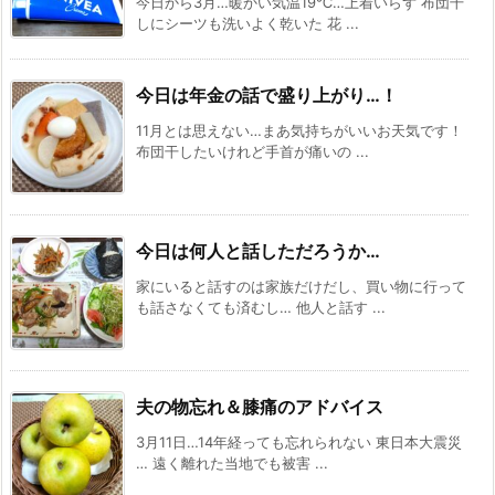
今日から3月…暖かい気温19℃…上着いらず 布団干
しにシーツも洗いよく乾いた 花 ...
今日は年金の話で盛り上がり…！
11月とは思えない…まあ気持ちがいいお天気です！
布団干したいけれど手首が痛いの ...
今日は何人と話しただろうか…
家にいると話すのは家族だけだし、買い物に行って
も話さなくても済むし… 他人と話す ...
夫の物忘れ＆膝痛のアドバイス
3月11日…14年経っても忘れられない 東日本大震災
… 遠く離れた当地でも被害 ...