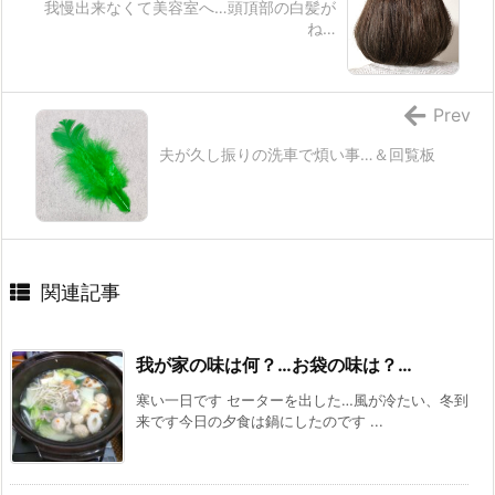
我慢出来なくて美容室へ…頭頂部の白髪が
ね…
Prev
夫が久し振りの洗車で煩い事…＆回覧板
関連記事
我が家の味は何？…お袋の味は？…
寒い一日です セーターを出した…風が冷たい、冬到
来です今日の夕食は鍋にしたのです ...