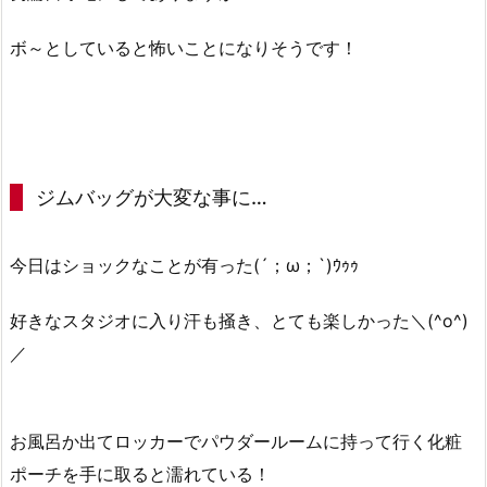
ボ～としていると怖いことになりそうです！
ジムバッグが大変な事に…
今日はショックなことが有った(´；ω；`)ｳｩｩ
好きなスタジオに入り汗も掻き、とても楽しかった＼(^o^)
／
お風呂か出てロッカーでパウダールームに持って行く化粧
ポーチを手に取ると濡れている！