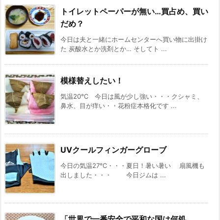
トイレットペーパーが無い…買占め、買い
だめ？
今日は夫と一緒にホームセンターへ買い物に出掛け
た 炭酸水とか洗剤とか… そしてト ...
模様替えしたい！
気温20℃ 今日は風が少し強い・・・クシャミ、
鼻水、目が痒い・・花粉症本格化です ...
UVクールフィンガーグローブ
今日の気温27℃・・・夏日！暑い暑い 扇風機も
出しました・・・ 今日ジムは ...
「世界で一番安全で平和な国は何処