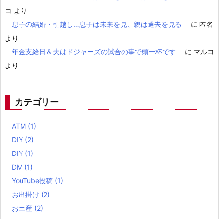
コ
より
息子の結婚・引越し…息子は未来を見、親は過去を見る
に
匿名
より
年金支給日＆夫はドジャーズの試合の事で頭一杯です
に
マルコ
より
カテゴリー
ATM
(1)
DIY
(2)
DIY
(1)
DM
(1)
YouTube投稿
(1)
お出掛け
(2)
お土産
(2)