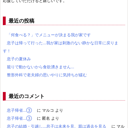
応援していただけると嬉しいです。
最近の投稿
「何食べる？」でメニューが決まる我が家です
息子は帰って行った…我が家は刺激のない静かな日常に戻りま
す！
息子の夏休み
籠りで動かないから食欲湧きません…
整形外科で老夫婦の思いやりに気持ちが緩む
最近のコメント
息子帰省…③
に
マルコ
より
息子帰省…③
に
匿名
より
息子の結婚・引越し…息子は未来を見、親は過去を見る
に
マル