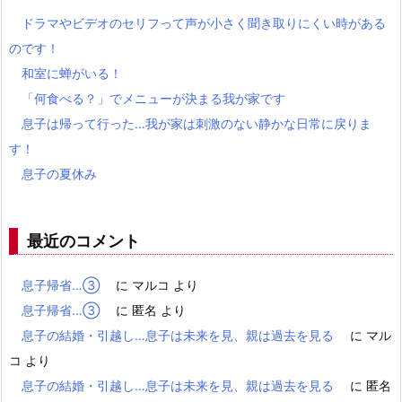
ドラマやビデオのセリフって声が小さく聞き取りにくい時がある
のです！
和室に蝉がいる！
「何食べる？」でメニューが決まる我が家です
息子は帰って行った…我が家は刺激のない静かな日常に戻りま
す！
息子の夏休み
最近のコメント
息子帰省…③
に
マルコ
より
息子帰省…③
に
匿名
より
息子の結婚・引越し…息子は未来を見、親は過去を見る
に
マル
コ
より
息子の結婚・引越し…息子は未来を見、親は過去を見る
に
匿名