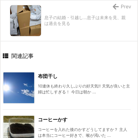
Prev
息子の結婚・引越し…息子は未来を見、親
は過去を見る
関連記事
布団干し
10連休も終わり久しぶりの好天気!! 天気が良いと主
婦は忙しすぎる！ 今日は朝か ...
コーヒーかす
コーヒーを入れた後のかすどうしてますか？ 主人
は本当にコーヒー好きで、喉が渇いた ...