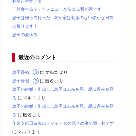
和室に蝉がいる！
「何食べる？」でメニューが決まる我が家です
息子は帰って行った…我が家は刺激のない静かな日常
に戻ります！
息子の夏休み
最近のコメント
息子帰省…③
に
マルコ
より
息子帰省…③
に
匿名
より
息子の結婚・引越し…息子は未来を見、親は過去を見
る
に
マルコ
より
息子の結婚・引越し…息子は未来を見、親は過去を見
る
に
匿名
より
年金支給日＆夫はドジャーズの試合の事で頭一杯です
に
マルコ
より