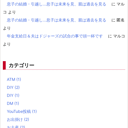
息子の結婚・引越し…息子は未来を見、親は過去を見る
に
マル
コ
より
息子の結婚・引越し…息子は未来を見、親は過去を見る
に
匿名
より
年金支給日＆夫はドジャーズの試合の事で頭一杯です
に
マルコ
より
カテゴリー
ATM
(1)
DIY
(2)
DIY
(1)
DM
(1)
YouTube投稿
(1)
お出掛け
(2)
お土産
(2)