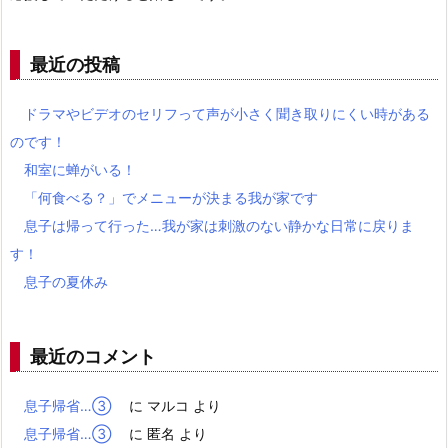
最近の投稿
ドラマやビデオのセリフって声が小さく聞き取りにくい時がある
のです！
和室に蝉がいる！
「何食べる？」でメニューが決まる我が家です
息子は帰って行った…我が家は刺激のない静かな日常に戻りま
す！
息子の夏休み
最近のコメント
息子帰省…③
に
マルコ
より
息子帰省…③
に
匿名
より