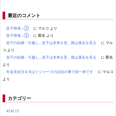
最近のコメント
息子帰省…③
に
マルコ
より
息子帰省…③
に
匿名
より
息子の結婚・引越し…息子は未来を見、親は過去を見る
に
マル
コ
より
息子の結婚・引越し…息子は未来を見、親は過去を見る
に
匿名
より
年金支給日＆夫はドジャーズの試合の事で頭一杯です
に
マルコ
より
カテゴリー
ATM
(1)