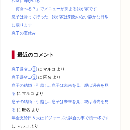
和室に蝉がいる！
「何食べる？」でメニューが決まる我が家です
息子は帰って行った…我が家は刺激のない静かな日常
に戻ります！
息子の夏休み
最近のコメント
息子帰省…③
に
マルコ
より
息子帰省…③
に
匿名
より
息子の結婚・引越し…息子は未来を見、親は過去を見
る
に
マルコ
より
息子の結婚・引越し…息子は未来を見、親は過去を見
る
に
匿名
より
年金支給日＆夫はドジャーズの試合の事で頭一杯です
に
マルコ
より