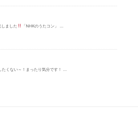
見しました
「NHKのうたコン」 ...
たくない～！まったり気分です！ ...