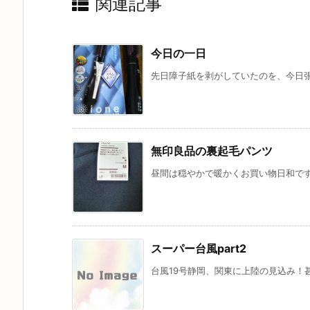
関連記事
今日の一日
先日障子紙を剥がしていたのを、今日張
無印良品の裏起毛パンツ
昼間は穏やかで暖かくお買い物日和です！
スーパー台風part2
台風19号静岡、関東に上陸の見込み！甚