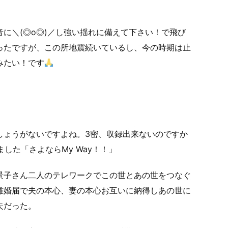
に＼(◎o◎)／し強い揺れに備えて下さい！で飛び
ったですが、この所地震続いているし、今の時期は止
みたい！です
しょうがないですよね。3密、収録出来ないのですか
した「さよならMy Way！！」
景子さん二人のテレワークでこの世とあの世をつなぐ
離婚届で夫の本心、妻の本心お互いに納得しあの世に
夫だった。