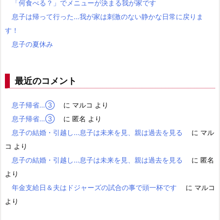
「何食べる？」でメニューが決まる我が家です
息子は帰って行った…我が家は刺激のない静かな日常に戻りま
す！
息子の夏休み
最近のコメント
息子帰省…③
に
マルコ
より
息子帰省…③
に
匿名
より
息子の結婚・引越し…息子は未来を見、親は過去を見る
に
マル
コ
より
息子の結婚・引越し…息子は未来を見、親は過去を見る
に
匿名
より
年金支給日＆夫はドジャーズの試合の事で頭一杯です
に
マルコ
より