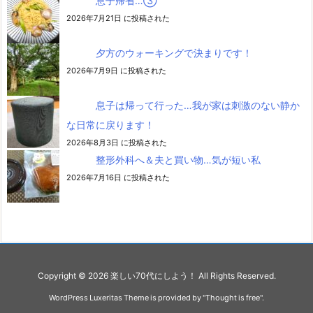
息子帰省…③
2026年7月21日 に投稿された
夕方のウォーキングで決まりです！
2026年7月9日 に投稿された
息子は帰って行った…我が家は刺激のない静か
な日常に戻ります！
2026年8月3日 に投稿された
整形外科へ＆夫と買い物…気が短い私
2026年7月16日 に投稿された
Copyright ©
2026
楽しい70代にしよう！
All Rights Reserved.
WordPress Luxeritas Theme is provided by "
Thought is free
".