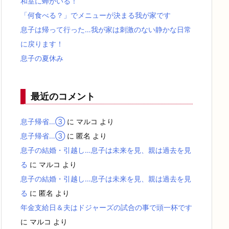
和室に蝉がいる！
「何食べる？」でメニューが決まる我が家です
息子は帰って行った…我が家は刺激のない静かな日常
に戻ります！
息子の夏休み
最近のコメント
息子帰省…③
に
マルコ
より
息子帰省…③
に
匿名
より
息子の結婚・引越し…息子は未来を見、親は過去を見
る
に
マルコ
より
息子の結婚・引越し…息子は未来を見、親は過去を見
る
に
匿名
より
年金支給日＆夫はドジャーズの試合の事で頭一杯です
に
マルコ
より