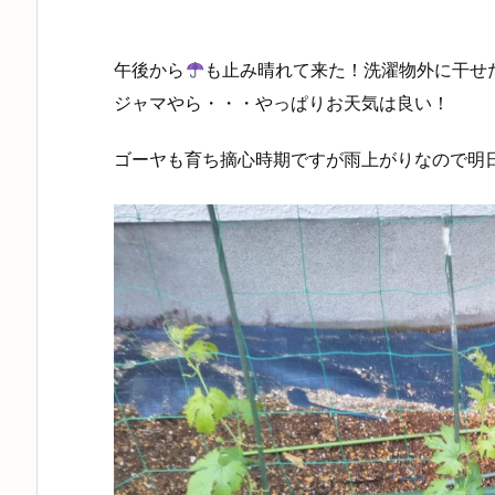
午後から
も止み晴れて来た！洗濯物外に干せ
ジャマやら・・・やっぱりお天気は良い！
ゴーヤも育ち摘心時期ですが雨上がりなので明