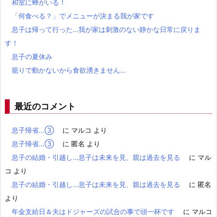
和室に蝉がいる！
「何食べる？」でメニューが決まる我が家です
息子は帰って行った…我が家は刺激のない静かな日常に戻りま
す！
息子の夏休み
籠りで動かないから食欲湧きません…
最近のコメント
息子帰省…③
に
マルコ
より
息子帰省…③
に
匿名
より
息子の結婚・引越し…息子は未来を見、親は過去を見る
に
マル
コ
より
息子の結婚・引越し…息子は未来を見、親は過去を見る
に
匿名
より
年金支給日＆夫はドジャーズの試合の事で頭一杯です
に
マルコ