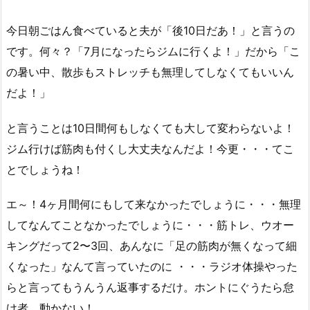
今日朝ごはん食べていると夫が「後10日だあ！」と言うの
です。何々？「7月になったらジムに行くよ！」だから「こ
の暑い中、散歩もストレッチも無理してしなくてもいいん
だよ！」
と言うことは10日間何もしなくても大して変わらないよ！
ジム行けば筋肉も付くし大丈夫なんだよ！今更・・・てこ
とでしょうね！
エ～！4ヶ月間何にもして来なかったでしょうに・・・無理
してなんてことなかったでしょうに・・・筋トレ、ウオー
キングだって2〜3回、あんなに「足の筋肉が無くなって細
くなった」なんて言っていたのに ・・・ラジオ体操やった
らと言ってもうんうん返事するだけ。ホントにぐうたら怠
け者、動かない！