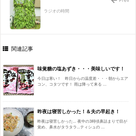
Prev
ラジオの時間
関連記事
味覚糖の塩あずき・・・美味しいです！
今日は寒い！ 昨日からの温度差・・・朝からエア
コン、コタツです！ 雨は降って来る ...
昨夜は寝苦しかった！＆夫の早起き！
昨夜は寝苦しかった… 夜中の3時頃鼻詰まりで目が
覚め、鼻水がタラタラ…ティシュの ...