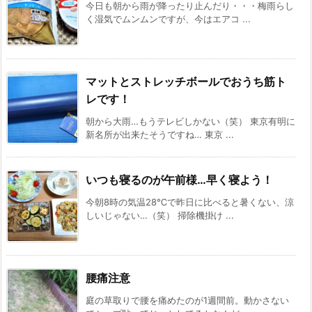
今日も朝から雨が降ったり止んだり・・・梅雨らし
く湿気でムンムンですが、今はエアコ ...
マットとストレッチボールでおうち筋ト
レです！
朝から大雨…もうテレビしかない（笑） 東京有明に
新名所が出来たそうですね… 東京 ...
いつも寝るのが午前様…早く寝よう！
今朝8時の気温28℃で昨日に比べると暑くない、涼
しいじゃない…（笑） 掃除機掛け ...
腰痛注意
庭の草取りで腰を痛めたのが1週間前。動かさない