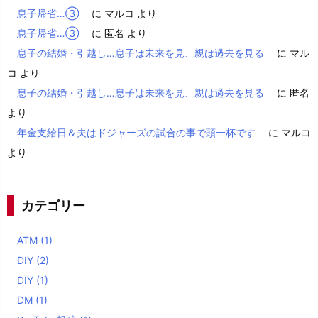
息子帰省…③
に
マルコ
より
息子帰省…③
に
匿名
より
息子の結婚・引越し…息子は未来を見、親は過去を見る
に
マル
コ
より
息子の結婚・引越し…息子は未来を見、親は過去を見る
に
匿名
より
年金支給日＆夫はドジャーズの試合の事で頭一杯です
に
マルコ
より
カテゴリー
ATM
(1)
DIY
(2)
DIY
(1)
DM
(1)