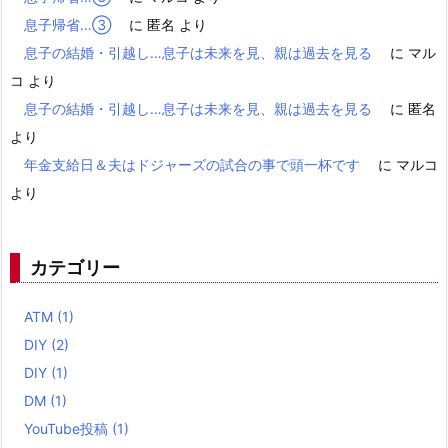
息子帰省…③
に
匿名
より
息子の結婚・引越し…息子は未来を見、親は過去を見る
に
マル
コ
より
息子の結婚・引越し…息子は未来を見、親は過去を見る
に
匿名
より
年金支給日＆夫はドジャーズの試合の事で頭一杯です
に
マルコ
より
カテゴリー
ATM
(1)
DIY
(2)
DIY
(1)
DM
(1)
YouTube投稿
(1)