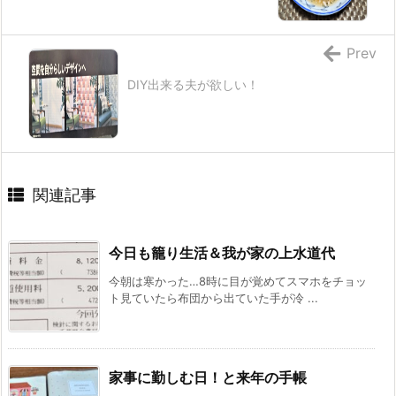
Prev
DIY出来る夫が欲しい！
関連記事
今日も籠り生活＆我が家の上水道代
今朝は寒かった…8時に目が覚めてスマホをチョッ
ト見ていたら布団から出ていた手が冷 ...
家事に勤しむ日！と来年の手帳