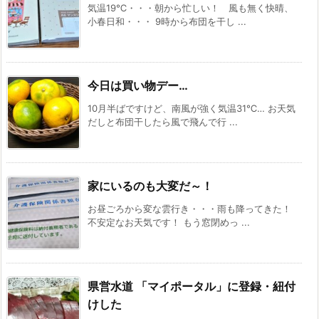
気温19℃・・・朝から忙しい！ 風も無く快晴、
小春日和・・・ 9時から布団を干し ...
今日は買い物デー…
10月半ばですけど、南風が強く気温31℃… お天気
だしと布団干したら風で飛んで行 ...
家にいるのも大変だ～！
お昼ごろから変な雲行き・・・雨も降ってきた！
不安定なお天気です！ もう窓閉めっ ...
県営水道 「マイポータル」に登録・紐付
けした