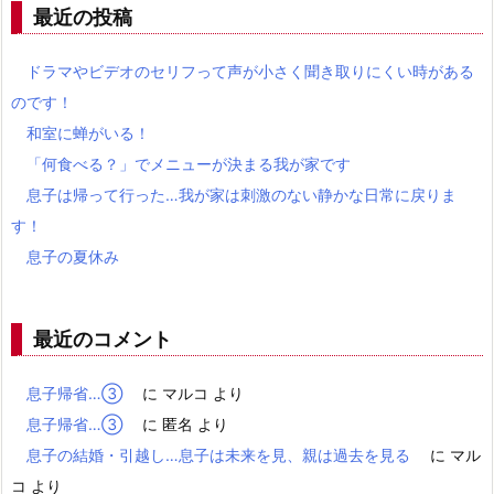
最近の投稿
ドラマやビデオのセリフって声が小さく聞き取りにくい時がある
のです！
和室に蝉がいる！
「何食べる？」でメニューが決まる我が家です
息子は帰って行った…我が家は刺激のない静かな日常に戻りま
す！
息子の夏休み
最近のコメント
息子帰省…③
に
マルコ
より
息子帰省…③
に
匿名
より
息子の結婚・引越し…息子は未来を見、親は過去を見る
に
マル
コ
より