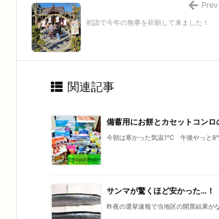
Prev
初詣で今年の無事を祈願して来ました！
関連記事
備蓄用にお餅とカセットコンロ
今朝は寒かった気温1℃ 午後やっと8℃
サンマが驚くほど安かった…！
昨夜の選挙速報で当地区の開票結果がなか