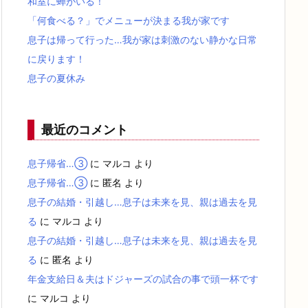
和室に蝉がいる！
「何食べる？」でメニューが決まる我が家です
息子は帰って行った…我が家は刺激のない静かな日常
に戻ります！
息子の夏休み
最近のコメント
息子帰省…③
に
マルコ
より
息子帰省…③
に
匿名
より
息子の結婚・引越し…息子は未来を見、親は過去を見
る
に
マルコ
より
息子の結婚・引越し…息子は未来を見、親は過去を見
る
に
匿名
より
年金支給日＆夫はドジャーズの試合の事で頭一杯です
に
マルコ
より