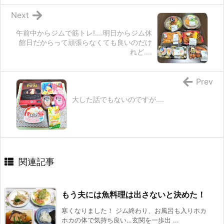
Next
午前中からジムで筋トレ!‥‥明日からジム休
館日だからって頑張らなくても良いのだけ
れど‥‥
Prev
大した話でもないのですが‥‥
関連記事
もう夫には魚料理は出さないと決めた！
寒くなりました！ ジム終わり、お風呂も入りホカ
ホカの体で気持ち良い…玄関を一歩出 ...