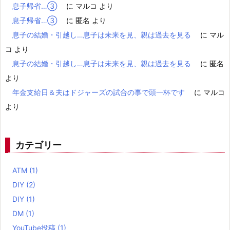
息子帰省…③
に
マルコ
より
息子帰省…③
に
匿名
より
息子の結婚・引越し…息子は未来を見、親は過去を見る
に
マル
コ
より
息子の結婚・引越し…息子は未来を見、親は過去を見る
に
匿名
より
年金支給日＆夫はドジャーズの試合の事で頭一杯です
に
マルコ
より
カテゴリー
ATM
(1)
DIY
(2)
DIY
(1)
DM
(1)
YouTube投稿
(1)